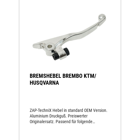
BREMSHEBEL BREMBO KTM/
HUSQVARNA
ZAP-TechniX Hebel in standard OEM Version.
Aluminium Druckguß. Preiswerter
Originalersatz. Passend für folgende
Modelle:KTM MX125 SX 14-150 SX 14-250 SX
14-250 SX-F 14-350 SX-F 14-450 SX-F 14-KTM
ENDURO125 XC-W 17-19150 XC-W 17-19125