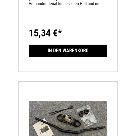
Verbundmaterial für besseren Halt und mehr
KomfortWeiches Verbundmaterial für
maximalen HaltFür 7/8“ Lenker; Gasdrehgriff;
4-1/2“ L
15,34 €*
IN DEN WARENKORB