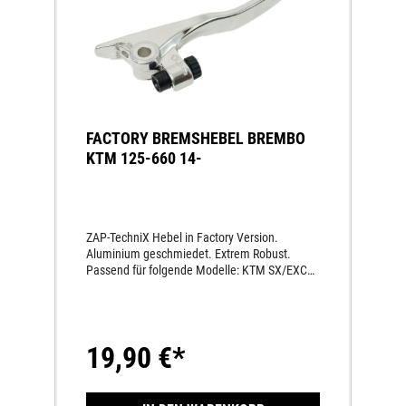
FACTORY BREMSHEBEL BREMBO
KTM 125-660 14-
ZAP-TechniX Hebel in Factory Version.
Aluminium geschmiedet. Extrem Robust.
Passend für folgende Modelle: KTM SX/EXC
125-500 2014- HUSQVARNA MX TC/TE/FE/FC
125-500 2014- SHERCO SE-R/SE-F 125-500 15-
TM EN/MX 125-550 19-
19,90 €*