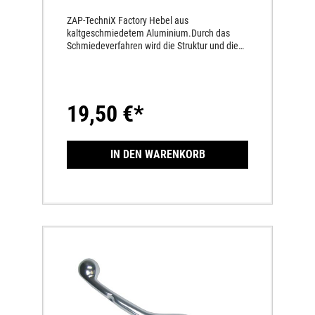
ZAP-TechniX Factory Hebel aus
kaltgeschmiedetem Aluminium.Durch das
Schmiedeverfahren wird die Struktur und die
dichte des Aluminiums verändert, was die ZAP
Factory Hebel unvergleichlich stabil
macht.Passend für folgende Modelle:BREMBO
OEM 5480-203-1000KTM MX125 SX 16-150 SX
19,50 €*
16-250 SX 06-250 SX-F 07-350 SX-F 11-450 SX-
F 13-505 SX-F 08525 SX-F 07-12KTM
ENDURO125 XC-W 17-19150 XC-W 17-19250
EXC 06-18300 EXC 06-18150 EXC TPI 20-250
IN DEN WARENKORB
EXC TPI 18-300 EXC TPI 18-250 EXC-F 07-350
EXC-F 12-400 EXC-F 08-14450 EXC-F 07-500
EXC-F 12-525 EXC-F 07-12530 EXC-F 08-
11HUSABERGTE 250 11-14TE 300 11-14FE 250
13-14FE 350 13-14FE 450 13-14FE 501 13-
14HUSQVARNATC250 14-16FC250 14-
15FC350 14-15FC450 14-15TE250 14-16TE300
14-16FE250 14-16FE350 14-16FE450 14-
16FE501 14-16HUSQVARNATC/TE250 09-
13TE310 09-13TC449 11-13TE449 11-13TC450
09-10TE450 09-10TE510 11-12