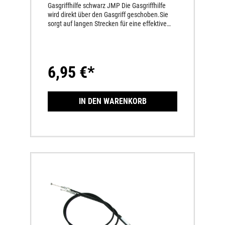
Gasgriffhilfe schwarz JMP Die Gasgriffhilfe
wird direkt über den Gasgriff geschoben.Sie
sorgt auf langen Strecken für eine effektive
Kraftverteilung am Handballen und beugt
Verkrampfungen, sowie Gelenkschmerzen
vor.Der aufliegende Handballen funktioniert
dann wie ein Tempomat. Bei Nichtnutzung
6,95 €*
kann die Gasgriffhilfe in eine neutrale Position
verschoben werden. Der Artikel ist für
Standardgriffe auf metrischen und zölligen
Lenkern anwendbar (Klemmbereich Ø 30
IN DEN WARENKORB
-35mm).