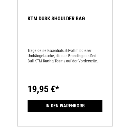
KTM DUSK SHOULDER BAG
Trage deine Essentials stilvoll mit dieser
Umhängetasche, die das Branding des Red
Bull KTM Racing Teams auf der Vorderseite
und viel Platz für deine Ausrüstung bietet. In
einem cleanen Farbschema gestaltet, ist sie
eine großartige Möglichkeit, deine
Leidenschaft für das Rennfahren jeden Tag zu
19,95 €*
befeuern.Red Bull KTM Racing Team Dusk
UmhängetascheUnisexRed Bull KTM Racing
Team Logo-Patch auf der
VorderseiteVerstellbarer Gurt Hauptfach mit
IN DEN WARENKORB
ReißverschlussVordertasche mit
ReißverschlussZusätzliche VordertascheGröße:
22 x 16 x 7 cmMaterial: 100 % Polyester