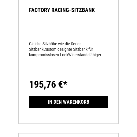
FACTORY RACING-SITZBANK
Gleiche Sitzhöhe wie die Serien-
SitzbankCustom designte Sitzbank für
kompromisslosen LookWiderstandsfähiger
ÜberzugSitzbankbezug mit quer abgenähten
Rippen Maximaler Halt bei uneingeschränkter
Bewegungsfreiheit
195,76 €*
IN DEN WARENKORB