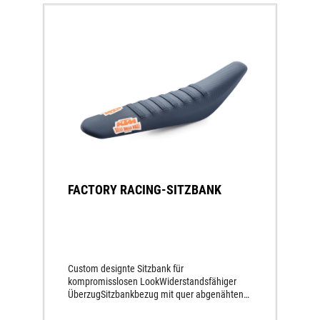
FACTORY RACING-SITZBANK
Custom designte Sitzbank für
kompromisslosen LookWiderstandsfähiger
ÜberzugSitzbankbezug mit quer abgenähten
Rippen Maximaler Halt bei uneingeschränkter
BewegungsfreiheitStandard SitzhöheGleiche