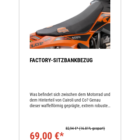
FACTORY-SITZBANKBEZUG
Was befindet sich zwischen dem Motorrad und
dem Hinterteil von Cairoli und Co? Genau
dieser waffelförmig geprägte, extrem robuste
Factory Sitzbankbezug. Jetzt für dich zum
selber probieren! Für Sitzbänke mit
Standardhöhe.
82,94 €*
(16.81% gespart)
69,00 €*