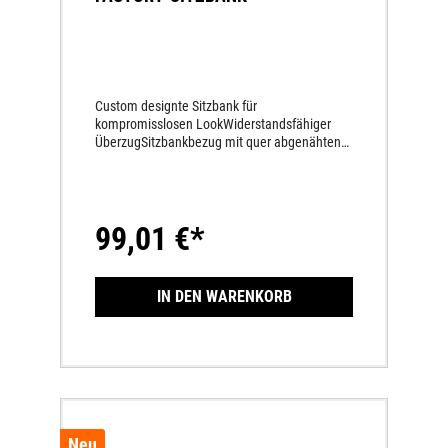
Custom designte Sitzbank für
kompromisslosen LookWiderstandsfähiger
ÜberzugSitzbankbezug mit quer abgenähten
Rippen Maximaler Halt bei uneingeschränkter
BewegungsfreiheitStandard SitzhöheGleiche
Sitzhöhe wie die Serien-Sitzbank
99,01 €*
IN DEN WARENKORB
Neu