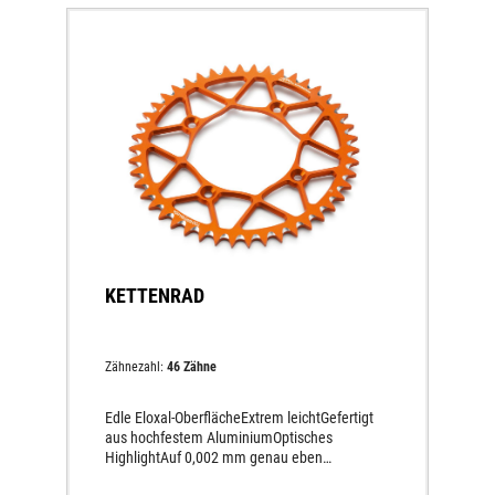
KETTENRAD
Zähnezahl:
46 Zähne
Edle Eloxal-OberflächeExtrem leichtGefertigt
aus hochfestem AluminiumOptisches
HighlightAuf 0,002 mm genau eben
geschliffen, schnurgerader und schlagfreier