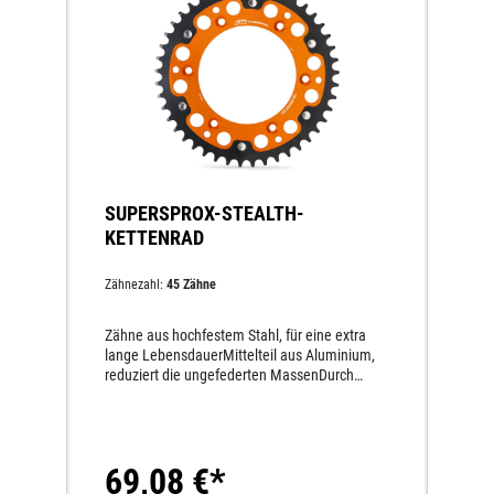
SUPERSPROX-STEALTH-
KETTENRAD
Zähnezahl:
45 Zähne
Zähne aus hochfestem Stahl, für eine extra
lange LebensdauerMittelteil aus Aluminium,
reduziert die ungefederten MassenDurch
hochfeste Nieten permanent miteinander
verbundenMindestens dreimal höhere
Lebensdauer als andere Aluminium-
Kettenräder50 % leichter als Stahl-
69,08 €*
KettenräderLängere Lebensdauer des