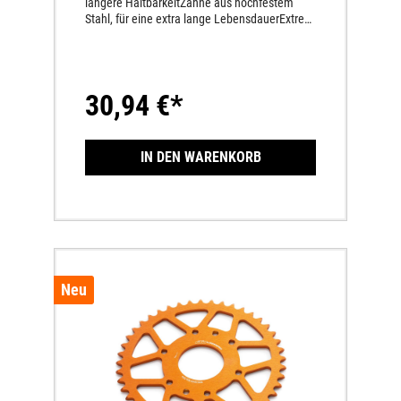
längere HaltbarkeitZähne aus hochfestem
Stahl, für eine extra lange LebensdauerExtrem
verschleißarmKettenräder welche eine andere
Zähnezahl haben wie das Serien-Kettenrad
sind CCCUO_EU!
30,94 €*
IN DEN WARENKORB
Neu