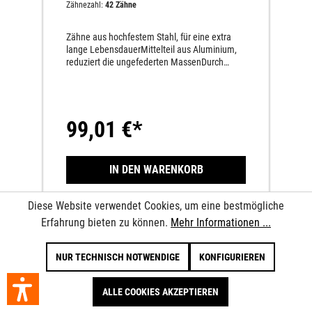
Zähnezahl:
42 Zähne
Zähne aus hochfestem Stahl, für eine extra
lange LebensdauerMittelteil aus Aluminium,
reduziert die ungefederten MassenDurch
hochfeste Nieten permanent miteinander
verbundenMindestens dreimal höhere
Lebensdauer als andere Aluminium-
Kettenräder50 % leichter als Stahl-
99,01 €*
KettenräderLängere Lebensdauer des
gesamten Antriebssatzes
IN DEN WARENKORB
Diese Website verwendet Cookies, um eine bestmögliche
Erfahrung bieten zu können.
Mehr Informationen ...
NUR TECHNISCH NOTWENDIGE
KONFIGURIEREN
ALLE COOKIES AKZEPTIEREN