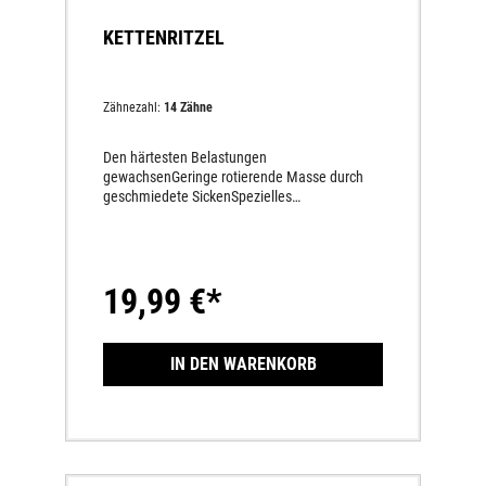
KETTENRITZEL
Zähnezahl:
14 Zähne
Den härtesten Belastungen
gewachsenGeringe rotierende Masse durch
geschmiedete SickenSpezielles
schmutzableitendes DesignVerlängert die
Lebensdauer der Kette
19,99 €*
IN DEN WARENKORB