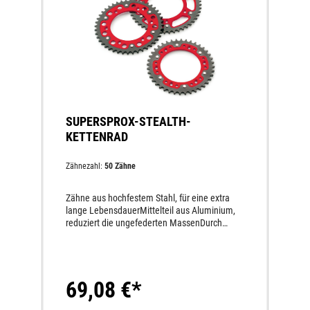
SUPERSPROX-STEALTH-
KETTENRAD
Zähnezahl:
50 Zähne
Zähne aus hochfestem Stahl, für eine extra
lange LebensdauerMittelteil aus Aluminium,
reduziert die ungefederten MassenDurch
hochfeste Nieten permanent miteinander
verbundenMindestens dreimal höhere
Lebensdauer als andere Aluminium-
Kettenräder50 % leichter als Stahl-
69,08 €*
KettenräderLängere Lebensdauer des
gesamten Antriebssatzes