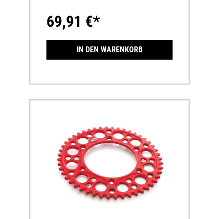
leichteste Renthal Kettenrad am MarktBietet
maximale Kraftübertragung und lange
69,91 €*
Haltbarkeit durch spezielles Zahnprofil und
perfekte RundlaufgenauigkeitKombination aus
hochfestem Basismaterial und
außerordentlich widerstandsfähiger
IN DEN WARENKORB
Oberfläche