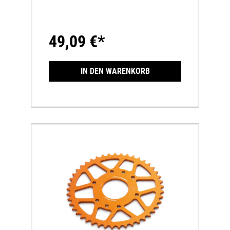
MassenKettenräder, welche eine andere
Zähnezahl haben wie das Serien-Kettenrad,
sind CCCUO_EU!
49,09 €*
IN DEN WARENKORB