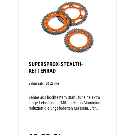
SUPERSPROX-STEALTH-
KETTENRAD
Zähnezahl:
50 Zähne
Zähne aus hochfestem Stahl, für eine extra
lange LebensdauerMittelteil aus Aluminium,
reduziert die ungefederten MassenDurch
hochfeste Nieten permanent miteinander
verbundenMindestens dreimal höhere
Lebensdauer als andere Aluminium-
Kettenräder50 % leichter als Stahl-