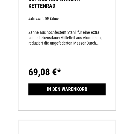
KETTENRAD
Zähnezahl:
50 Zähne
Zähne aus hochfestem Stahl, für eine extra
lange LebensdauerMittelteil aus Aluminium,
reduziert die ungefederten MassenDurch
hochfeste Nieten permanent miteinander
verbundenMindestens dreimal höhere
Lebensdauer als andere Aluminium-
Kettenräder50 % leichter als Stahl-
69,08 €*
KettenräderLängere Lebensdauer des
gesamten AntriebssatzesKettenräder welche
eine andere Zähnezahl haben wie das Serien-
Kettenrad sind CCCUO_EU!
IN DEN WARENKORB