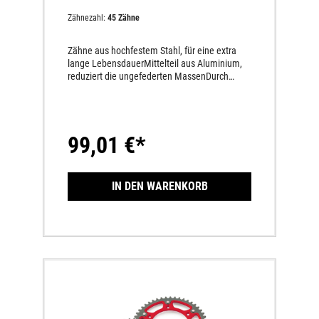
Zähnezahl:
45 Zähne
Zähne aus hochfestem Stahl, für eine extra
lange LebensdauerMittelteil aus Aluminium,
reduziert die ungefederten MassenDurch
hochfeste Nieten permanent miteinander
verbundenMindestens dreimal höhere
Lebensdauer als andere Aluminium-
Kettenräder50 % leichter als Stahl-
99,01 €*
KettenräderLängere Lebensdauer des
gesamten Antriebssatzes
IN DEN WARENKORB