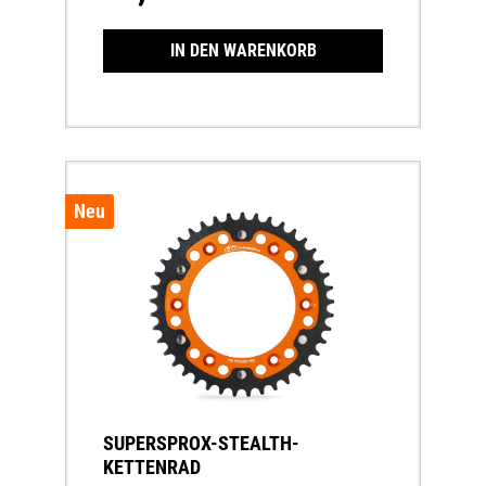
gesamten AntriebssatzesKettenräder welche
eine andere Zähnezahl haben wie das Serien-
Kettenrad sind CCCUO_EU!
IN DEN WARENKORB
Neu
SUPERSPROX-STEALTH-
KETTENRAD