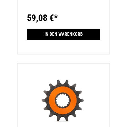
KettenlaufVibrationsfreiheit - damit höchster
Wirkungsgrad in der
KraftübertragungVerringert die rotierenden
59,08 €*
MassenDurch winkelige Vertiefungen
zwischen den Zähnen bleiben kleine Steine
und Schmutzteilchen nicht unter der Kette
stecken
IN DEN WARENKORB