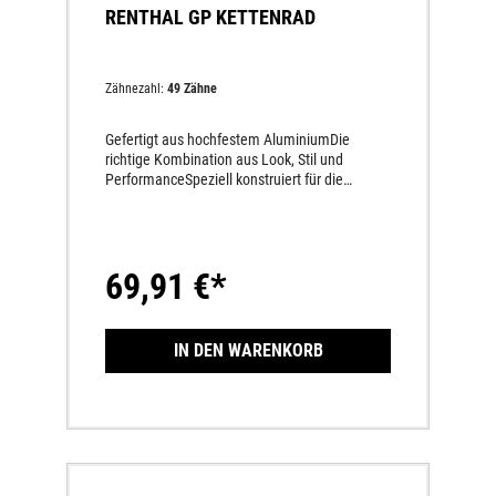
RENTHAL GP KETTENRAD
Zähnezahl:
49 Zähne
Gefertigt aus hochfestem AluminiumDie
richtige Kombination aus Look, Stil und
PerformanceSpeziell konstruiert für die
Herausforderungen des Offroad-
EinsatzesWesentlich längere HaltbarkeitDas
leichteste Renthal Kettenrad am MarktBietet
maximale Kraftübertragung und lange
69,91 €*
Haltbarkeit durch spezielles Zahnprofil und
perfekte Rundlaufgenauigkeit Kombination
aus hochfestem Basismaterial und
außerordentlich widerstandsfähiger
IN DEN WARENKORB
Oberfläche