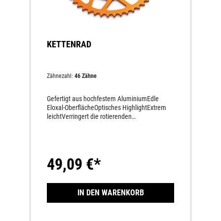
KETTENRAD
Zähnezahl:
46 Zähne
Gefertigt aus hochfestem AluminiumEdle
Eloxal-OberflächeOptisches HighlightExtrem
leichtVerringert die rotierenden
MassenKettenräder, welche eine andere
Zähnezahl haben wie das Serien-Kettenrad,
sind CCCUO_EU!
49,09 €*
IN DEN WARENKORB