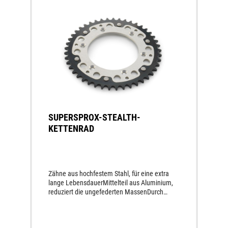
SUPERSPROX-STEALTH-
KETTENRAD
Zähne aus hochfestem Stahl, für eine extra
lange LebensdauerMittelteil aus Aluminium,
reduziert die ungefederten MassenDurch
hochfeste Nieten permanent miteinander
verbundenMindestens dreimal höhere
Lebensdauer als andere Aluminium-