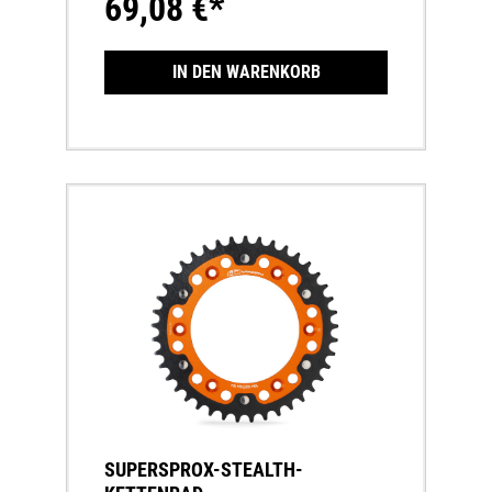
69,08 €*
KettenräderLängere Lebensdauer des
gesamten Antriebssatzes
IN DEN WARENKORB
SUPERSPROX-STEALTH-