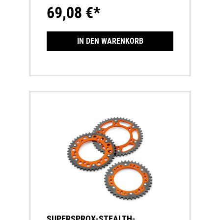
Kettenräder50 % leichter als Stahl-
69,08 €*
KettenräderLängere Lebensdauer des
gesamten AntriebssatzesKettenräder welche
eine andere Zähnezahl haben wie das Serien-
Kettenrad sind CCCUO_EU!
IN DEN WARENKORB
SUPERSPROX-STEALTH-