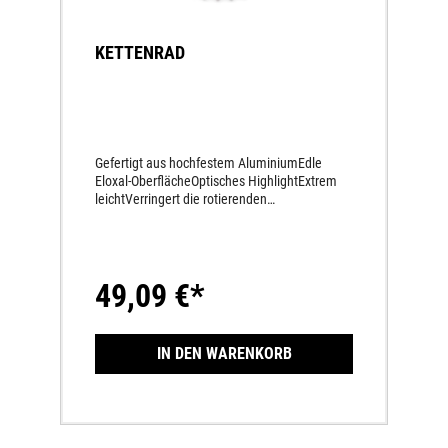
KETTENRAD
Gefertigt aus hochfestem AluminiumEdle
Eloxal-OberflächeOptisches HighlightExtrem
leichtVerringert die rotierenden
MassenKettenräder, welche eine andere
Zähnezahl haben wie das Serien-Kettenrad,
sind CCCUO_EU!
49,09 €*
IN DEN WARENKORB