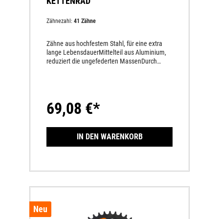
KETTENRAD
Zähnezahl:
41 Zähne
Zähne aus hochfestem Stahl, für eine extra
lange LebensdauerMittelteil aus Aluminium,
reduziert die ungefederten MassenDurch
hochfeste Nieten permanent miteinander
verbundenMindestens dreimal höhere
Lebensdauer als andere Aluminium-
Kettenräder50 % leichter als Stahl-
69,08 €*
KettenräderLängere Lebensdauer des
gesamten AntriebssatzesKettenräder welche
eine andere Zähnezahl haben wie das Serien-
Kettenrad sind CCCUO_EU!
IN DEN WARENKORB
Neu