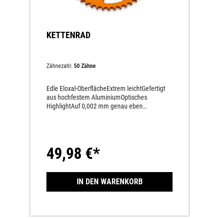
KETTENRAD
Zähnezahl:
50 Zähne
Edle Eloxal-OberflächeExtrem leichtGefertigt
aus hochfestem AluminiumOptisches
HighlightAuf 0,002 mm genau eben
geschliffen, schnurgerader und schlagfreier
KettenlaufVibrationsfreiheit - damit höchster
Wirkungsgrad in der
KraftübertragungVerringert die rotierenden
49,98 €*
Massen
IN DEN WARENKORB