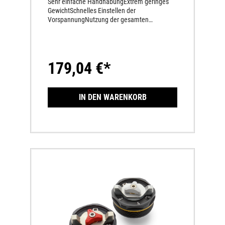
Sehr einfache HandhabungExtrem geringes
GewichtSchnelles Einstellen der
VorspannungNutzung der gesamten
Gewindelänge am
FederbeinSchmutzunempfindlichkeitMechanis
cher Antrieb
179,04 €*
IN DEN WARENKORB