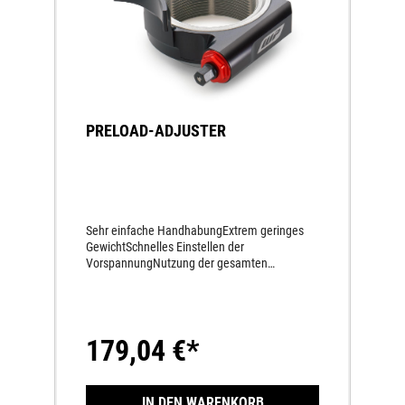
PRELOAD-ADJUSTER
Sehr einfache HandhabungExtrem geringes
GewichtSchnelles Einstellen der
VorspannungNutzung der gesamten
Gewindelänge am
FederbeinSchmutzunempfindlichkeitMechanis
cher Antrieb
179,04 €*
IN DEN WARENKORB