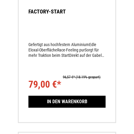
FACTORY-START
Gefertigt aus hochfestem AluminiumEdle
Eloxal-OberflächeRace-Feeling purSorgt für
mehr Traktion beim StartDirekt auf der Gabel
montiert
96,57 €*
(18.19% gespart)
79,00 €*
IN DEN WARENKORB