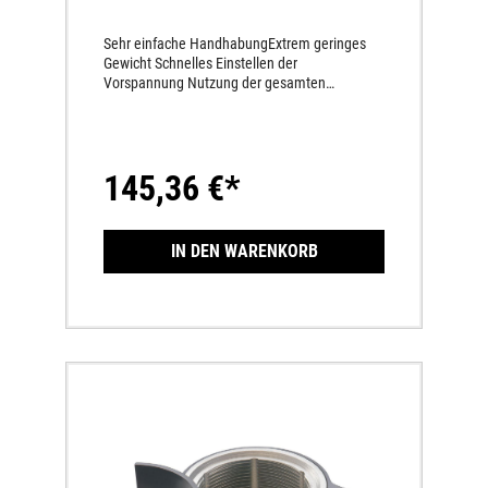
Sehr einfache HandhabungExtrem geringes
Gewicht Schnelles Einstellen der
Vorspannung Nutzung der gesamten
Gewindelänge am
Federbein SchmutzunempfindlichkeitMechani
scher AntriebAuf Enduro 250/350 nicht in
Kombination mit Akrapovic Raceline
145,36 €*
verbaubar.
IN DEN WARENKORB