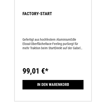
FACTORY-START
Gefertigt aus hochfestem AluminiumEdle
Eloxal-OberflächeRace-Feeling purSorgt für
mehr Traktion beim StartDirekt auf der Gabel
montiertZwei unterschiedliche Vorspannungen
wählbarEinfache Montage des Gabelringes
durch die zweiteilige AusführungKein
Ausbauen der Gabel mehr notwendig
99,01 €*
IN DEN WARENKORB