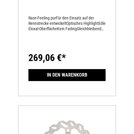
Race-Feeling purFür den Einsatz auf der
Rennstrecke entwickeltOptisches HighlightEdle
Eloxal-OberflächeKein FadingGleichbleibende
Bremsleistung auf höchstem NiveauPerfekt
dosierbarMehr Sicherheit unter allen
BedingungenSchwimmend gelagertKein
VerzugKein BremsrubbelnGlasklarer
269,06 €*
Druckpunkt über den ganzen
TemperaturbereichInnenring
eloxiertAußenring aus rostfreiem
Hochleistungs-BremsenstahlWeniger
IN DEN WARENKORB
Handkraft bei gleicher Bremsleistung