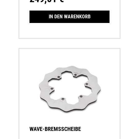
TemperaturbereichInnenring
eloxiertAußenring aus rostfreiem
Hochleistungs-BremsenstahlWeniger
IN DEN WARENKORB
Handkraft bei gleicher Bremsleistung
WAVE-BREMSSCHEIBE