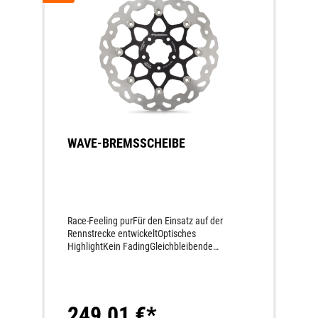
WAVE-BREMSSCHEIBE
Race-Feeling purFür den Einsatz auf der
Rennstrecke entwickeltOptisches
HighlightKein FadingGleichbleibende
Bremsleistung auf höchstem NiveauPerfekt
dosierbarMehr Sicherheit unter allen
BedingungenSchwimmend gelagertKein
VerzugKein BremsrubbelnGlasklarer
249,01 €*
Druckpunkt über den ganzen