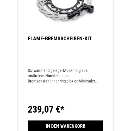
FLAME-BREMSSCHEIBEN-KIT
Schwimmend gelagertAußenring aus
rostfreiem Hochleistungs-
BremsenstahlInnenring eloxiertMinimaler
Abrieb der BremsbelägeIm Flame Design für
ein Extraplus an BremsperformanceBis zu 20%
leichter als die Serienkomponenten;Inkl. dem
erforderlichen, CNC gefertigten, schwarz
239,07 €*
eloxierten Bremssattelträger für Brembo
Bremssysteme
IN DEN WARENKORB