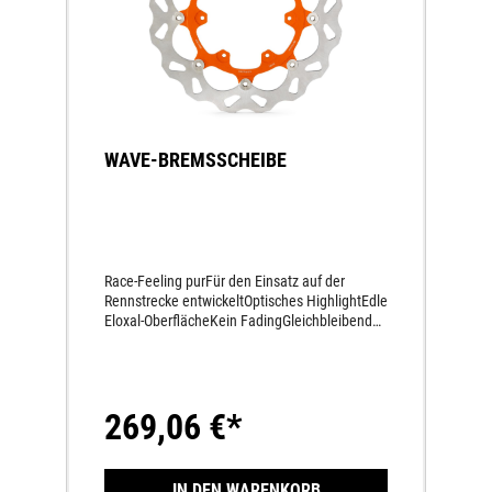
WAVE-BREMSSCHEIBE
Race-Feeling purFür den Einsatz auf der
Rennstrecke entwickeltOptisches HighlightEdle
Eloxal-OberflächeKein FadingGleichbleibende
Bremsleistung auf höchstem NiveauPerfekt
dosierbarMehr Sicherheit unter allen
BedingungenSchwimmend gelagertKein
VerzugKein BremsrubbelnGlasklarer
269,06 €*
Druckpunkt über den ganzen
TemperaturbereichInnenring
eloxiertAußenring aus rostfreiem
Hochleistungs-BremsenstahlWeniger
IN DEN WARENKORB