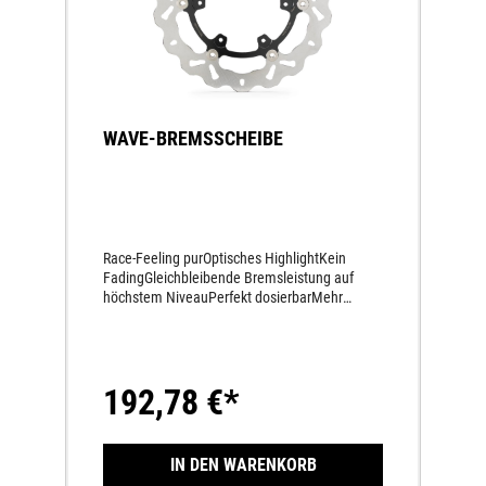
WAVE-BREMSSCHEIBE
Race-Feeling purOptisches HighlightKein
FadingGleichbleibende Bremsleistung auf
höchstem NiveauPerfekt dosierbarMehr
Sicherheit unter allen
BedingungenSchwimmend gelagertKein
VerzugKein BremsrubbelnGlasklarer
Druckpunkt über den ganzen
192,78 €*
TemperaturbereichInnenring
eloxiertAußenring aus rostfreiem
Hochleistungs-BremsenstahlWeniger
Handkraft bei gleicher Bremsleistung
IN DEN WARENKORB