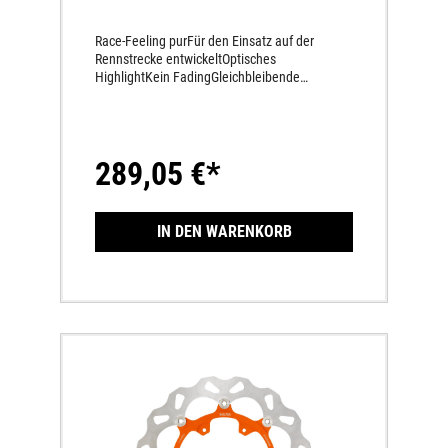
Race-Feeling purFür den Einsatz auf der
Rennstrecke entwickeltOptisches
HighlightKein FadingGleichbleibende
Bremsleistung auf höchstem NiveauPerfekt
dosierbarMehr Sicherheit unter allen
BedingungenSchwimmend gelagertKein
VerzugKein BremsrubbelnGlasklarer
289,05 €*
Druckpunkt über den ganzen
TemperaturbereichInnenring
eloxiertAußenring aus rostfreiem
Hochleistungs-BremsenstahlWeniger
IN DEN WARENKORB
Handkraft bei gleicher Bremsleistung