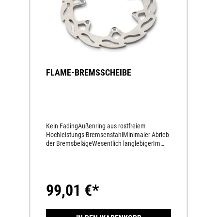
FLAME-BREMSSCHEIBE
Kein FadingAußenring aus rostfreiem
Hochleistungs-BremsenstahlMinimaler Abrieb
der BremsbelägeWesentlich langlebigerIm
Flame Design für ein Extraplus an
BremsperformanceExtra dick: 4,6 mm
99,01 €*