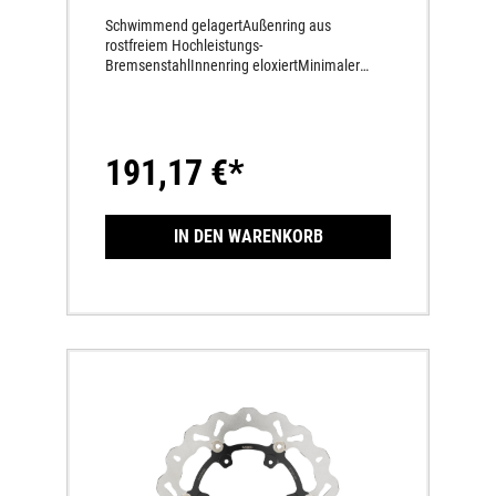
Schwimmend gelagertAußenring aus
rostfreiem Hochleistungs-
BremsenstahlInnenring eloxiertMinimaler
Abrieb der BremsbelägeGroßer Durchmesser
für ein Extraplus an BremsperformanceKann
nur in Verbindung mit dem 4-Kolben-
Bremssattel 58413015644/04 oder 6-Kolben-
191,17 €*
Bremssattel 59413015044/04 verwendet
werdeIn Verbindung mit dem 4-Kolben-
Bremssattel 58413015644/04 oder 6-Kolben-
Bremssattel 59413015044/04 wird kein
IN DEN WARENKORB
Tachosignal ausgegeben