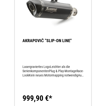
AKRAPOVIČ "SLIP-ON LINE"
Lasergraviertes LogoLeichter als die
SerienkomponentenPlug & Play-MontageRace-
LookKein neues Motormapping notwendigAus
hochwertigem Titan gefertigtSportlicher
SoundKarbon-EndkappeGewichtseinsparung
ca. 1,5 kg
999,90 €*