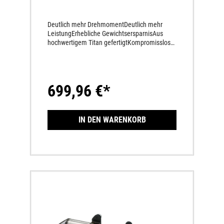
Deutlich mehr DrehmomentDeutlich mehr
LeistungErhebliche GewichtsersparnisAus
hochwertigem Titan gefertigtKompromissloser
Race-LookFix verschweißte HalterAktuell
gültige FIM-Geräuschreglements werden
eingehaltenAkrapovič-Logoaufkleber am
Endschalldämpfer
699,96 €*
IN DEN WARENKORB