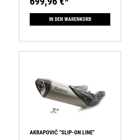
699,96 €*
Euro 4 Umweltnorm.
IN DEN WARENKORB
AKRAPOVIČ "SLIP-ON LINE"