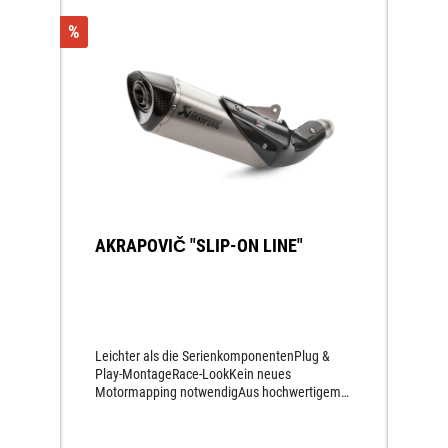
%
AKRAPOVIČ "SLIP-ON LINE"
Leichter als die SerienkomponentenPlug &
Play-MontageRace-LookKein neues
Motormapping notwendigAus hochwertigem
Titan gefertigtSportlicher SoundKarbon-
Endkappe