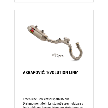
AKRAPOVIČ "EVOLUTION LINE"
Erhebliche GewichtsersparnisMehr
DrehmomentMehr LeistungBesser nutzbares
DrehzahlbandAusgeglichenere Motorbremse