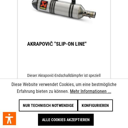
AKRAPOVIČ "SLIP-ON LINE"
Dieser Akrapovič-Endschalldämpfer ist speziell
für Endurofahrer konzipiert, die das beste auf
Diese Website verwendet Cookies, um eine bestmögliche
dem Zubehörmarkt erhältliche Auspuffsystem
suchen und eine optimale Leistungsentfaltung
Erfahrung bieten zu können.
Mehr Informationen ...
auf der Endurostrecke oder im Gelände zu
nutzen wissen. Der sechseckige
NUR TECHNISCH NOTWENDIGE
KONFIGURIEREN
Schalldämpfer ist perfekt auf die kantige
699,96 €*
Linienführung der KTM abgestimmt. Mit
herausnehmbarem
ALLE COOKIES AKZEPTIEREN
Geräuschreduzierungseinsatz. Montage mit
Originalkrümmer möglich. Bei