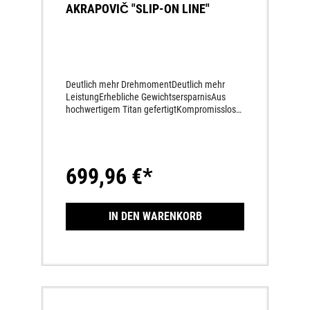
AKRAPOVIČ "SLIP-ON LINE"
Deutlich mehr DrehmomentDeutlich mehr
LeistungErhebliche GewichtsersparnisAus
hochwertigem Titan gefertigtKompromissloser
Race-LookFix verschweißte HalterAktuell
gültige FIM-Geräuschreglements werden
eingehaltenAkrapovič-Logoaufkleber am
Endschalldämpfer
699,96 €*
IN DEN WARENKORB