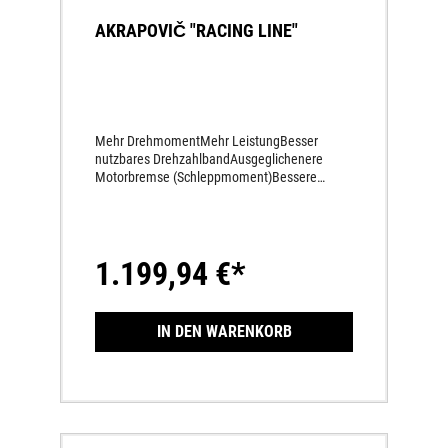
AKRAPOVIČ "RACING LINE"
Mehr DrehmomentMehr LeistungBesser
nutzbares DrehzahlbandAusgeglichenere
Motorbremse (Schleppmoment)Bessere
Leistungsentfaltung Gesamt besseres
Handling durch feinere Dosierbarkeit am
Gasdrehgriff Feines AnsprechverhaltenSatter
KlangMehr Grip durch kultivierten
1.199,94 €*
MotorlaufKrümmerführung optimal auf
Serienmotor abgestimmtEdelstahl-
KrümmerEndschalldämpfer-Hülle aus
hochwertigstem TitanAktuell gültige FIM-
IN DEN WARENKORB
Geräuschreglements werden
eingehaltenAktuell gültige AMA-
Geräuschreglements werden eingehalten