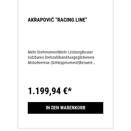
AKRAPOVIČ "RACING LINE"
Mehr DrehmomentMehr LeistungBesser
nutzbares DrehzahlbandAusgeglichenere
Motorbremse (Schleppmoment)Bessere
Leistungsentfaltung Gesamt besseres
Handling durch feinere Dosierbarkeit am
Gasdrehgriff Feines AnsprechverhaltenSatter
KlangMehr Grip durch kultivierten
1.199,94 €*
MotorlaufKrümmerführung optimal auf
Serienmotor abgestimmtEdelstahl-
KrümmerEndschalldämpfer-Hülle aus
hochwertigstem TitanAktuell gültige FIM-
IN DEN WARENKORB
Geräuschreglements werden
eingehaltenAktuell gültige AMA-
Geräuschreglements werden eingehalten