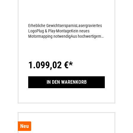
Erhebliche GewichtsersparnisLasergraviertes
LogoPlug & Play-MontageKein neues
Motormapping notwendigAus hochwertigem
Titan gefertigtSportlicher SoundKarbon-
EndkappeKompromissloser Race-Look
1.099,02 €*
IN DEN WARENKORB
Neu