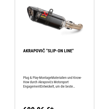
AKRAPOVIČ "SLIP-ON LINE"
Plug & Play-MontageMaterialien und Know-
How durch Akrapovičs Motorsport
EngagementEntwickelt, um die beste
Performance aus dem Motorrad
herauszuholenPerfektion bis ins kleinste Detail
des AuspuffsSportlicher SoundKein neues
Motormapping notwendigDer
Endschalldämpfer passt auf Motorräder mit