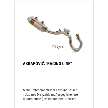
AKRAPOVIČ "RACING LINE"
Mehr DrehmomentMehr LeistungBesser
nutzbares DrehzahlbandAusgeglichenere
Motorbremse (Schleppmoment)Bessere
Leistungsentfaltung Gesamt besseres
Handling durch feinere Dosierbarkeit am