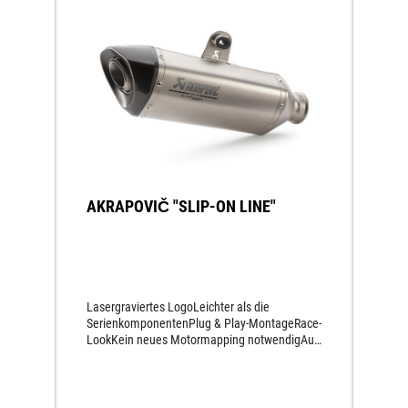
AKRAPOVIČ "SLIP-ON LINE"
Lasergraviertes LogoLeichter als die
SerienkomponentenPlug & Play-MontageRace-
LookKein neues Motormapping notwendigAus
hochwertigem Titan gefertigtSportlicher
SoundKarbon-EndkappeGewichtseinsparung
ca. 1,5 kg