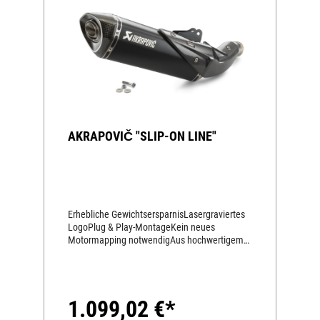
AKRAPOVIČ "SLIP-ON LINE"
Erhebliche GewichtsersparnisLasergraviertes
LogoPlug & Play-MontageKein neues
Motormapping notwendigAus hochwertigem
Titan gefertigtSportlicher SoundKarbon-
EndkappeKompromissloser Race-Look
1.099,02 €*