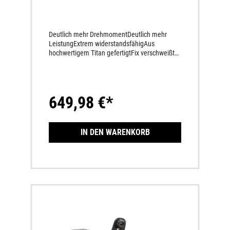
Deutlich mehr DrehmomentDeutlich mehr
LeistungExtrem widerstandsfähigAus
hochwertigem Titan gefertigtFix verschweißte
HalterProfilierte Oberfläche der
AußenhülleGeprägtes Akrapovič-
LogoWesentlich längere HaltbarkeitEntspricht
dem FIM-Reglement
649,98 €*
IN DEN WARENKORB