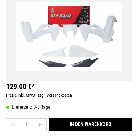
Bildergalerie überspringen
129,00 €*
Preise inkl. MwSt. zzgl. Versandkosten
Lieferzeit: 3-8 Tage
Produkt Anzahl: Gib den gewünschten Wert ein od
IN DEN WARENKORB