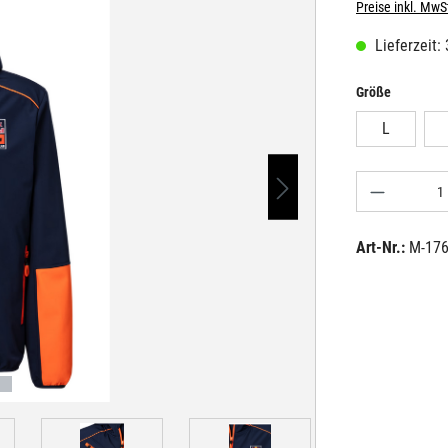
Preise inkl. MwS
Lieferzeit:
auswähle
Größe
L
Produkt A
Art-Nr.:
M-17