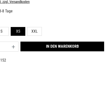
t. zzgl. Versandkosten
 3-8 Tage
n
S
XS
XXL
nzahl: Gib den gewünschten Wert ein oder benu
IN DEN WARENKORB
6152