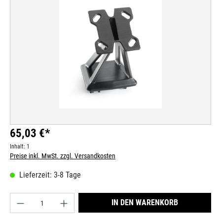
Bildergalerie überspringen
65,03 €*
Inhalt:
1
Preise inkl. MwSt. zzgl. Versandkosten
Lieferzeit: 3-8 Tage
Produkt Anzahl: Gib den gewünschten Wert ein od
IN DEN WARENKORB