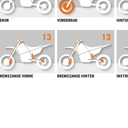
EKOR
VORDERRAD
HINTE
REMSZANGE VORNE
BREMSZANGE HINTEN
INSTR